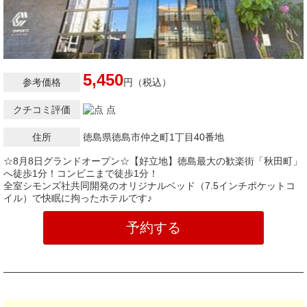
5,450
参考価格
円（税込）
クチコミ評価
点
住所
徳島県徳島市仲之町1丁目40番地
☆8月8日グランドオープン☆【好立地】徳島最大の歓楽街「秋田町」
へ徒歩1分！コンビニまで徒歩1分！
全室シモンズ社共同開発のオリジナルベッド（7.5インチポケットコ
イル）で快眠に拘ったホテルです♪
予約する