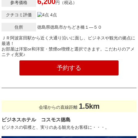
6,200
参考価格
円（税込）
クチコミ評価
4点
住所
徳島県徳島市かちどき橋１―５０
ＪＲ阿波富田駅から近く大通り沿いに面し、ビジネスや観光の拠点に
最適！
お部屋は洋室or和洋室・禁煙or喫煙と選択できます。こだわりのアメ
ニティ充実♪
予約する
1.5km
会場からの直線距離
ビジネスホテル コスモス徳島
ビジネスの収穫と、実りのある観光をお客様に・・・。