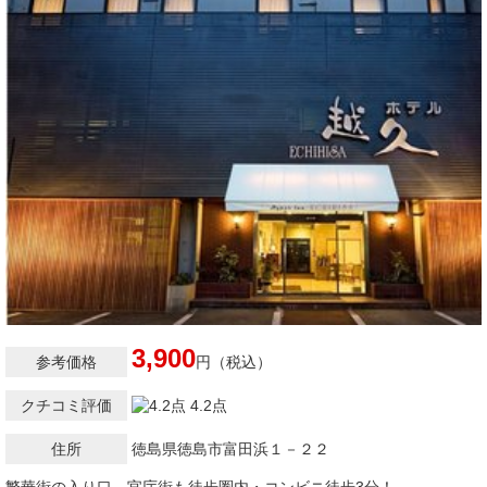
3,900
参考価格
円（税込）
クチコミ評価
4.2点
住所
徳島県徳島市富田浜１－２２