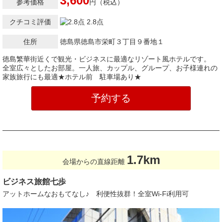
3,600
参考価格
円（税込）
クチコミ評価
2.8点
住所
徳島県徳島市栄町３丁目９番地１
徳島繁華街近くで観光・ビジネスに最適なリゾート風ホテルです。
全室広々としたお部屋。一人旅、カップル、グループ、お子様連れの
家族旅行にも最適★ホテル前 駐車場あり★
予約する
1.7km
会場からの直線距離
ビジネス旅館七歩
アットホームなおもてなし♪ 利便性抜群！全室Wi-Fi利用可