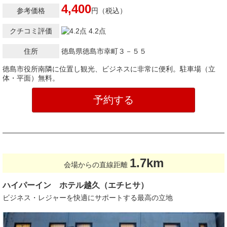
4,400
参考価格
円（税込）
クチコミ評価
4.2点
住所
徳島県徳島市幸町３－５５
徳島市役所南隣に位置し観光、ビジネスに非常に便利。駐車場（立
体・平面）無料。
予約する
1.7km
会場からの直線距離
ハイパーイン ホテル越久（エチヒサ）
ビジネス・レジャーを快適にサポートする最高の立地