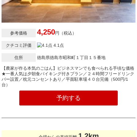
4,250
参考価格
円（税込）
クチコミ評価
4.1点
住所
徳島県徳島市昭和町１丁目１５番地
【農家が作る本気のごはん】ビジネスマンでも食べられる手頃な価格
★一番人気は夕朝食バイキング付きプラン／２４時間フリードリンク
バー設置／枕元コンセントあり／平面駐車場４０台完備（500円/1
台）
予約する
1.2km
会場からの直線距離