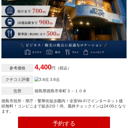
4,400
参考価格
円（税込）
クチコミ評価
3.8点
住所
徳島県徳島市幸町３－１０８
徳島市役所・県庁・繁華街徒歩圏内！全室Wi-Fiでインターネット接
続無料！コンビニまで徒歩2分！尚、最終チェックインは24:00となり
ます。
予約する