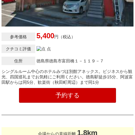
5,400
参考価格
円（税込）
クチコミ評価
点
住所
徳島県徳島市富田橋１－１１９－７
シングルルーム中心のホテルみづほ別館アネックス。ビジネスから観
光、四国巡礼までお気軽にご利用ください。徳島駅徒歩15分、阿波富
田駅からは同5分、歓楽街（秋田町周辺）まで同1分
予約する
1.8km
会場からの直線距離