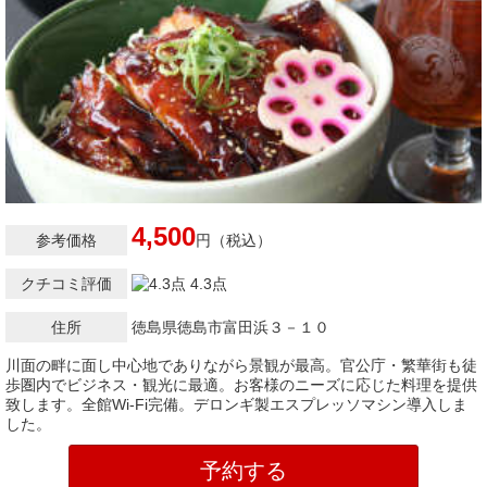
4,500
参考価格
円（税込）
クチコミ評価
4.3点
住所
徳島県徳島市富田浜３－１０
川面の畔に面し中心地でありながら景観が最高。官公庁・繁華街も徒
歩圏内でビジネス・観光に最適。お客様のニーズに応じた料理を提供
致します。全館Wi-Fi完備。デロンギ製エスプレッソマシン導入しま
した。
予約する