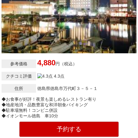
4,880
参考価格
円（税込）
クチコミ評価
4.3点
住所
徳島県徳島市万代町３－５－１
◆お食事が好評！夜景も楽しめるレストラン有り
◆地産地消・品数豊富な和洋朝食バイキング
◆駐車場無料！コンビニ併設
◆イオンモール徳島 車10分
予約する