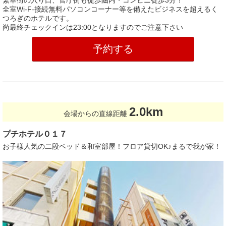
繁華街の入り口、官庁街も徒歩圏内・コンビニ徒歩3分！
全室Wi-F-接続無料パソコンコーナー等を備えたビジネスを超えるく
つろぎのホテルです。
尚最終チェックインは23:00となりますのでご注意下さい
予約する
2.0km
会場からの直線距離
プチホテル０１７
お子様人気の二段ベッド＆和室部屋！フロア貸切OK♪まるで我が家！