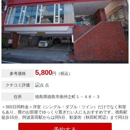
5,800
参考価格
円（税込）
クチコミ評価
点
住所
徳島県徳島市南仲之町１－４６－３
＜365日同料金＞洋室（シングル・ダブル・ツイン）だけでなく和室
もあり、畳のお部屋でゆっくり寛ぎたい人にもおすすめです。徳島駅
徒歩15分、阿波富田駅からは同5分、歓楽街（秋田町周辺）まで同1分
予約する